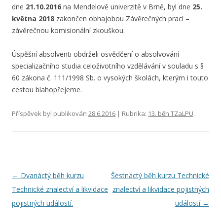
dne
21.10.2016
na Mendelově univerzitě v Brně, byl dne
25.
května 2018
zakončen obhajobou Závěrečných prací –
závěrečnou komisionální zkouškou.
Úspěšní absolventi obdrželi osvědčení o absolvování
specializačního studia celoživotního vzdělávání v souladu s §
60 zákona č. 111/1998 Sb. o vysokých školách, kterým i touto
cestou blahopřejeme.
Příspěvek byl publikován
28.6.2016
| Rubrika:
13. běh TZaLPU
.
Navigace
←
Dvanáctý běh kurzu
Šestnáctý běh kurzu Technické
pro
Technické znalectví a likvidace
znalectví a likvidace pojistných
příspěvky
pojistných událostí.
událostí
→