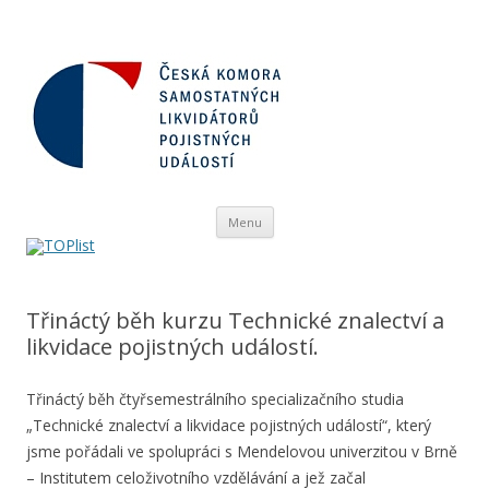
Přejít
Menu
k
obsahu
webu
Třináctý běh kurzu Technické znalectví a
likvidace pojistných událostí.
Třináctý běh čtyřsemestrálního specializačního studia
„Technické znalectví a likvidace pojistných událostí“, který
jsme pořádali ve spolupráci s Mendelovou univerzitou v Brně
– Institutem celoživotního vzdělávání a jež začal