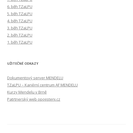
6. běh TZaLPU
5. běh TZaLPU
4. běh TZaLPU
3. běh TZaLPU
2. běh TZaLPU
1. běh TZaLPU
UŽITEČNÉ ODKAZY
Dokumentový server MENDELU
TZaLPU – Kariérní centrum AF MENDELU
Kurzy Mendelu v Brně
Patrtnerský web opojisteni.cz