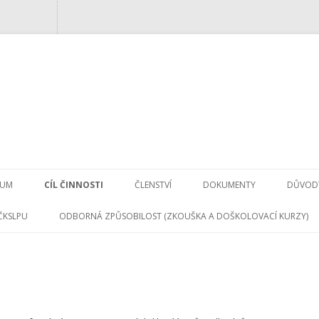
Přejít
k
IUM
CÍL ČINNOSTI
ČLENSTVÍ
DOKUMENTY
DŮVODY
obsahu
webu
ČKSLPU
ODBORNÁ ZPŮSOBILOST (ZKOUŠKA A DOŠKOLOVACÍ KURZY)