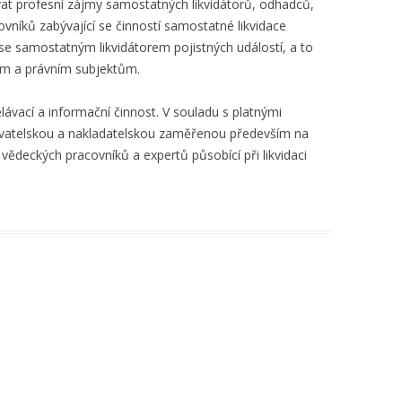
at profesní zájmy samostatných likvidátorů, odhadců,
vníků zabývající se činností samostatné likvidace
 se samostatným likvidátorem pojistných událostí, a to
m a právním subjektům.
zdělávací a informační činnost. V souladu s platnými
avatelskou a nakladatelskou zaměřenou především na
 vědeckých pracovníků a expertů působící při likvidaci