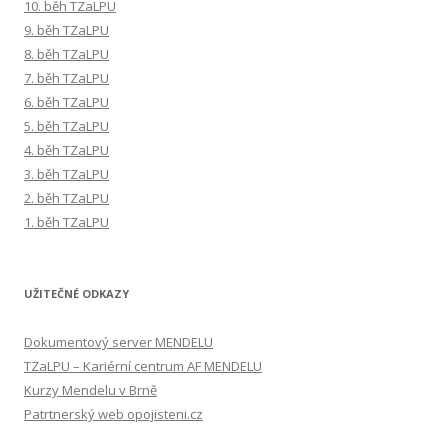
10. běh TZaLPU
9. běh TZaLPU
8. běh TZaLPU
7. běh TZaLPU
6. běh TZaLPU
5. běh TZaLPU
4. běh TZaLPU
3. běh TZaLPU
2. běh TZaLPU
1. běh TZaLPU
UŽITEČNÉ ODKAZY
Dokumentový server MENDELU
TZaLPU – Kariérní centrum AF MENDELU
Kurzy Mendelu v Brně
Patrtnerský web opojisteni.cz