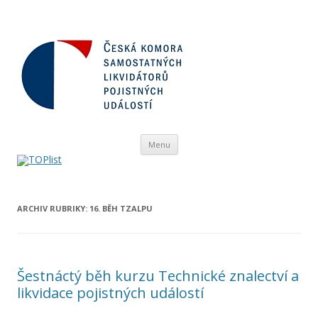
Přejít
Menu
k
obsahu
webu
ARCHIV RUBRIKY:
16. BĚH TZALPU
Šestnáctý běh kurzu Technické znalectví a
likvidace pojistných událostí