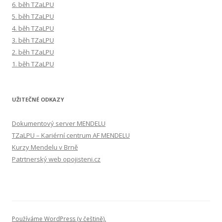
6. běh TZaLPU
5. běh TZaLPU
4. běh TZaLPU
3. běh TZaLPU
2. běh TZaLPU
1. běh TZaLPU
UŽITEČNÉ ODKAZY
Dokumentový server MENDELU
TZaLPU – Kariérní centrum AF MENDELU
Kurzy Mendelu v Brně
Patrtnerský web opojisteni.cz
Používáme WordPress (v češtině).