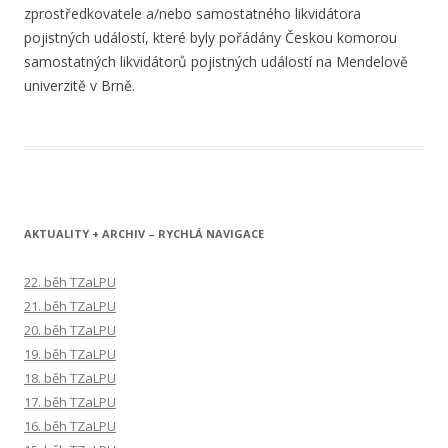
zprostředkovatele a/nebo samostatného likvidátora
pojistných událostí, které byly pořádány Českou komorou
samostatných likvidátorů pojistných událostí na Mendelově
univerzitě v Brně.
AKTUALITY + ARCHIV – RYCHLÁ NAVIGACE
22. běh TZaLPU
21. běh TZaLPU
20. běh TZaLPU
19. běh TZaLPU
18. běh TZaLPU
17. běh TZaLPU
16. běh TZaLPU