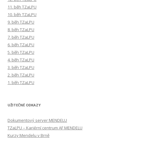
11. běh TZaLPU
10. běh TZaLPU
9. běh TZaLPU
8. běh TZaLPU
7. běh TZaLPU
6. běh TZaLPU
5. běh TZaLPU
4. běh TZaLPU
3. běh TZaLPU
2. běh TZaLPU
1. běh TZaLPU
UŽITEČNÉ ODKAZY
Dokumentový server MENDELU
TZaLPU – Kariérní centrum AF MENDELU
Kurzy Mendelu v Brně