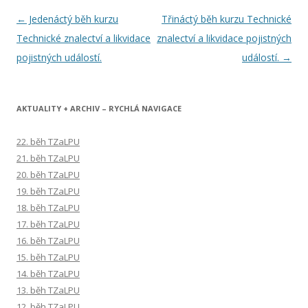
Navigace
←
Jedenáctý běh kurzu
Třináctý běh kurzu Technické
pro
Technické znalectví a likvidace
znalectví a likvidace pojistných
příspěvky
pojistných událostí.
událostí.
→
AKTUALITY + ARCHIV – RYCHLÁ NAVIGACE
22. běh TZaLPU
21. běh TZaLPU
20. běh TZaLPU
19. běh TZaLPU
18. běh TZaLPU
17. běh TZaLPU
16. běh TZaLPU
15. běh TZaLPU
14. běh TZaLPU
13. běh TZaLPU
12. běh TZaLPU