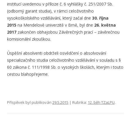
institucí uvedenou v příloze č. 6 vyhlášky č. 251/2007 Sb.
(odborný garant studia), v rámci celoživotního
vysokoškolského vzdělávání, který začal dne
30. října
2015
na Mendelově univerzitě v Brně, byl dne
26. května
2017
zakončen obhajobou Závěrečných prací – závěrečnou
komisionální zkouškou.
Úspěšní absolventi obdrželi osvědčení o absolvování
specializačního studia celoživotního vzdělávání v souladu s §
60 zákona č. 111/1998 Sb. o vysokých školách, kterým i touto
cestou blahopřejeme.
Příspěvek byl publikován
29.5.2015
| Rubrika:
12. běh TZaLPU
.