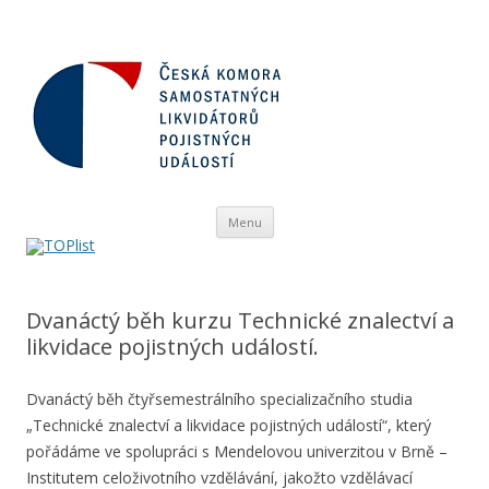
Přejít
Menu
k
obsahu
webu
Dvanáctý běh kurzu Technické znalectví a
likvidace pojistných událostí.
Dvanáctý běh čtyřsemestrálního specializačního studia
„Technické znalectví a likvidace pojistných událostí“, který
pořádáme ve spolupráci s Mendelovou univerzitou v Brně –
Institutem celoživotního vzdělávání, jakožto vzdělávací