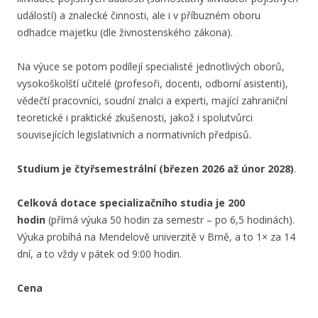
událostí) a znalecké činnosti, ale i v příbuzném oboru
odhadce majetku (dle živnostenského zákona).
Na výuce se potom podílejí specialisté jednotlivých oborů,
vysokoškolští učitelé (profesoři, docenti, odborní asistenti),
vědečtí pracovníci, soudní znalci a experti, mající zahraniční
teoretické i praktické zkušenosti, jakož i spolutvůrci
souvisejících legislativních a normativních předpisů.
Studium je čtyřsemestrální
(březen 2026 až únor 2028)
.
Celková dotace specializačního studia je 200
hodin
(přímá výuka 50 hodin za semestr – po 6,5 hodinách).
Výuka probíhá na Mendelově univerzitě v Brně, a to 1× za 14
dní, a to vždy v pátek od 9:00 hodin.
Cena