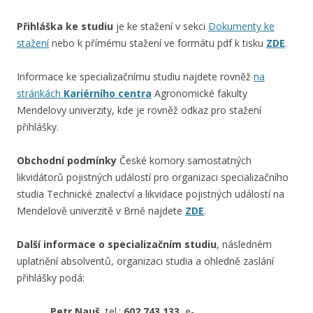
Přihláška ke studiu
je ke stažení v sekci
Dokumenty ke
stažení
nebo k přímému stažení ve formátu pdf k tisku
ZDE
.
Informace ke specializačnímu studiu najdete rovněž
na
stránkách
Kariérního centra
Agronomické fakulty
Mendelovy univerzity, kde je rovněž odkaz pro stažení
přihlášky.
Obchodní podmínky
České komory samostatných
likvidátorů pojistných událostí pro organizaci specializačního
studia Technické znalectví a likvidace pojistných událostí na
Mendelově univerzitě v Brně najdete
ZDE
.
Další informace o specializačním studiu
, následném
uplatnění absolventů, organizaci studia a ohledně zaslání
přihlášky podá:
Petr Nauš
, tel.:
602 743 133
, e-