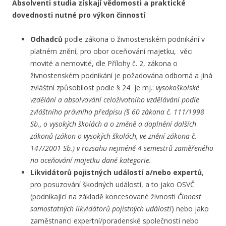
Absolventi studia získají vědomosti a praktické
dovednosti nutné pro výkon činností
Odhadců
podle zákona o živnostenském podnikání v
platném znění, pro obor oceňování majetku, věci
movité a nemovité, dle Přílohy č. 2, zákona o
živnostenském podnikání je požadována odborná a jiná
zvláštní způsobilost podle § 24 je mj.:
vysokoškolské
vzdělání a absolvování celoživotního vzdělávání podle
zvláštního právního předpisu
(§ 60 zákona č. 111/1998
Sb., o vysokých školách a o změně a doplnění dalších
zákonů (zákon o vysokých školách, ve znění zákona č.
147/2001 Sb.) v rozsahu nejméně 4 semestrů zaměřeného
na oceňování majetku dané kategorie.
Likvidátorů pojistných událostí a/nebo expertů
,
pro posuzování škodných událostí, a to jako OSVČ
(podnikající na základě koncesované živnosti
Činnost
samostatných likvidátorů pojistných událostí
) nebo jako
zaměstnanci expertní/poradenské společnosti nebo