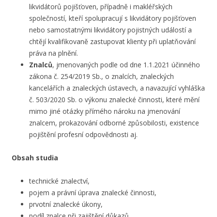
likvidátorů pojišťoven, případně i makléřských
společností, kteří spolupracují s likvidátory pojišťoven
nebo samostatnými likvidátory pojistných událostí a
chtějí kvalifikovaně zastupovat klienty při uplatňování
práva na plnění.
Znalců
, jmenovaných podle od dne 1.1.2021 účinného
zákona č. 254/2019 Sb., o znalcích, znaleckých
kancelářích a znaleckých ústavech, a navazující vyhláška
č. 503/2020 Sb. o výkonu znalecké činnosti, které mění
mimo jiné otázky přímého nároku na jmenování
znalcem, prokazování odborné způsobilosti, existence
pojištění profesní odpovědnosti aj.
Obsah studia
technické znalectví,
pojem a právní úprava znalecké činnosti,
prvotní znalecké úkony,
podíl znalce při zajištění důkazů,