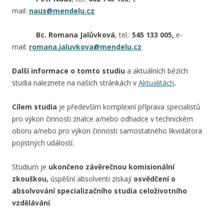
mail:
naus@mendelu.cz
Bc. Romana Jalůvková
, tel.:
545 133 005,
e-
mail:
romana.jaluvkova@mendelu.cz
Další informace o tomto studiu
a aktuálních bězích
studia naleznete na našich stránkách v
Aktualitách
.
Cílem studia
je především komplexní příprava specialistů
pro výkon činnosti znalce a/nebo odhadce v technickém
oboru a/nebo pro výkon činnosti samostatného likvidátora
pojistných událostí.
Studium je
ukončeno závěrečnou komisionální
zkouškou,
úspěšní absolventi získají
osvědčení o
absolvování specializačního studia celoživotního
vzdělávání
.