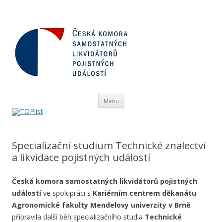
Přejít
Menu
k
obsahu
webu
Specializační studium Technické znalectví
a likvidace pojistných událostí
Česká komora samostatných likvidátorů
pojistných
událostí
ve spolupráci s
Kariérním centrem děkanátu
Agronomické fakulty Mendelovy univerzity v Brně
připravila další běh
specializačního studia
Technické