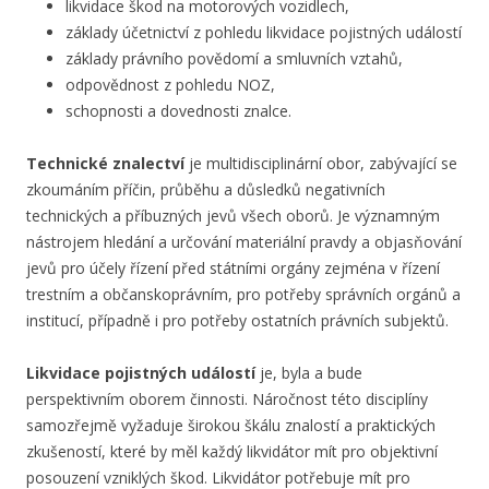
likvidace škod na motorových vozidlech,
základy účetnictví z pohledu likvidace pojistných událostí
základy právního povědomí a smluvních vztahů,
odpovědnost z pohledu NOZ,
schopnosti a dovednosti znalce.
Technické znalectví
je multidisciplinární obor, zabývající se
zkoumáním příčin, průběhu a důsledků negativních
technických a příbuzných jevů všech oborů. Je významným
nástrojem hledání a určování materiální pravdy a objasňování
jevů pro účely řízení před státními orgány zejména v řízení
trestním a občanskoprávním, pro potřeby správních orgánů a
institucí, případně i pro potřeby ostatních právních subjektů.
Likvidace pojistných událostí
je, byla a bude
perspektivním oborem činnosti. Náročnost této disciplíny
samozřejmě vyžaduje širokou škálu znalostí a praktických
zkušeností, které by měl každý likvidátor mít pro objektivní
posouzení vzniklých škod. Likvidátor potřebuje mít pro