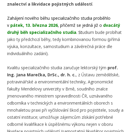
znalectví a likvidace pojistných událostí
.
Zahájení nového běhu specializačního studia proběhlo
v
pátek, 13. března
2026
, přičemž se jedná již o
dvacátý
druhý běh
specializačního studia
. S
t
udium bude probíhat
jako ty předchozí běhy, tedy kombinovanou formou (přímá
výuka, konzultace, samostudium a závěrečná práce dle
individuálního zadání).
Kvalitu specializačního studia zaručuje lektorský tým
prof.
Ing. Jana Marečka, DrSc., dr. h. c
.
, z Ústavu zemědělské,
potravinářské a environmentální techniky, Agronomické
fakulty Mendelovy univerzity v Brně, soudního znalce
jmenovaného ministrem spravedlnosti ČR, uznávaného
odborníka v technických a environmentálních oborech s
mnohaletou praxi při vyčíslování škod pro pojistitele, soudy a
ostatní instituce; umožňuje zájemcům získání potřebné
odborné kvalifikace k úspěšnému výkonu nejen v oboru
likvidace pojistných událostí (samostatný likvidátor pojistných