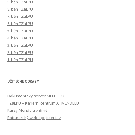
9. běh TZaLPU
8. běh TZaLPU
7. běh TZaLPU
6. běh TZaLPU
5. běh TZaLPU
4. běh TZaLPU
3. běh TZaLPU
2. běh TZaLPU
1. běh TZaLPU
UŽITEČNÉ ODKAZY
Dokumentový server MENDELU
TZaLPU – Kariérní centrum AF MENDELU
Kurzy Mendelu v Brně
Patrtnerský web opojisteni.cz