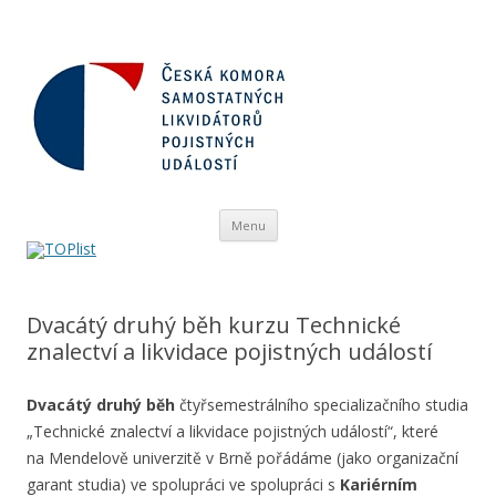
Přejít
Menu
k
obsahu
webu
Dvacátý druhý běh kurzu Technické
znalectví a likvidace pojistných událostí
Dvacátý druhý běh
čtyřsemestrálního specializačního studia
„Technické znalectví a likvidace pojistných událostí“, které
na
Mendelově univerzitě v Brně
pořádáme (jako organizační
garant studia) ve spolupráci ve spolupráci s
Kariérním