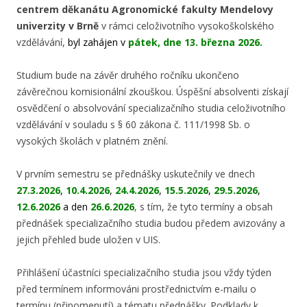
centrem děkanátu Agronomické fakulty Mendelovy
univerzity v Brně
v rámci celoživotního vysokoškolského
vzdělávání,
byl zahájen v
pátek, dne 13. března
2026
.
Studium bude na závěr druhého ročníku ukončeno
závěrečnou komisionální zkouškou. Úspěšní absolventi získají
osvědčení o absolvování specializačního studia celoživotního
vzdělávání v souladu s § 60 zákona č. 111/1998 Sb. o
vysokých školách v platném znění.
V prvním semestru se přednášky uskutečnily ve dnech
27.3.2026
,
10.4.2026
,
24.4.2026
,
15.5.2026
,
29.5.2026
,
12.6.2026
a den
26.6.2026
,
s
tím, že tyto termíny a obsah
přednášek specializačního studia budou předem avizovány a
jejich přehled bude uložen v UIS.
Přihlášení účastníci specializačního studia jsou vždy týden
před termínem informováni prostřednictvím e-mailu o
termínu (připomenutí) a tématu přednášky. Podklady k