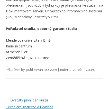
přednáškám jsou vždy v týdnu kdy je přednáška ke stažení na
Dokumentovém serveru Univerzitního informačního systému
(UIS) Mendelovy univerzity v Brně.
Pořadatel studia, odborný garant studia
Mendelova univerzita v Brně
Kariérní centrum
af.mendelu.cz
Zemědělská 1, 613 00 Brno
Příspěvek byl publikován
28.5.2026
| Rubrika:
22. běh TZaLPU
.
Navigace
←
Dvacátý první běh kurzu
pro
Technické znalectví a likvidace