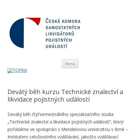
Přejít
Menu
k
obsahu
webu
Devátý běh kurzu Technické znalectví a
likvidace pojistných událostí
Devátý běh čtyřsemestrálního specializačního studia
„Technické znalectví a likvidace pojistných událostí“, který
pořádáme ve spolupráci s Mendelovou univerzitou v Brně –
Institutem celoživotního vzdělávání, jakožto vzdělávací