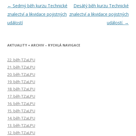
Navigace
←
Sedmý běh kurzu Technické
Desátý běh kurzu Technické
pro
znalectví a likvidace pojistných
znalectví a likvidace pojistných
příspěvky
událostí
událostí.
→
AKTUALITY + ARCHIV – RYCHLÁ NAVIGACE
22. běh TZaLPU
21. běh TZaLPU
20. běh TZaLPU
19. běh TZaLPU
18. běh TZaLPU
17. běh TZaLPU
16. běh TZaLPU
15. běh TZaLPU
14. běh TZaLPU
13. běh TZaLPU
12. běh TZaLPU