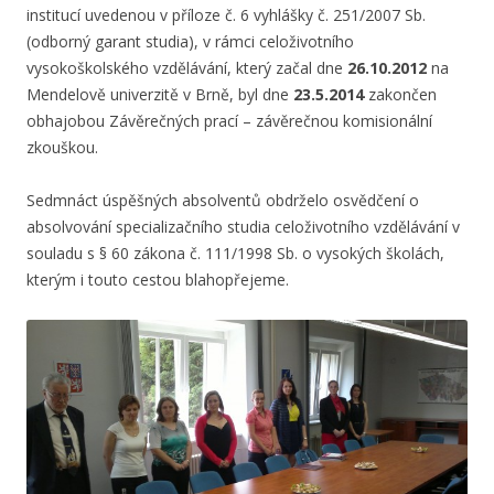
institucí uvedenou v příloze č. 6 vyhlášky č. 251/2007 Sb.
(odborný garant studia), v rámci celoživotního
vysokoškolského vzdělávání, který začal dne
26.10.2012
na
Mendelově univerzitě v Brně, byl dne
23.5.2014
zakončen
obhajobou Závěrečných prací – závěrečnou komisionální
zkouškou.
Sedmnáct úspěšných absolventů obdrželo osvědčení o
absolvování specializačního studia celoživotního vzdělávání v
souladu s § 60 zákona č. 111/1998 Sb. o vysokých školách,
kterým i touto cestou blahopřejeme.