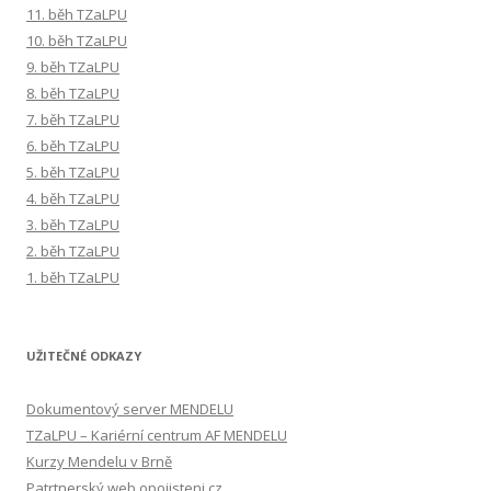
11. běh TZaLPU
10. běh TZaLPU
9. běh TZaLPU
8. běh TZaLPU
7. běh TZaLPU
6. běh TZaLPU
5. běh TZaLPU
4. běh TZaLPU
3. běh TZaLPU
2. běh TZaLPU
1. běh TZaLPU
UŽITEČNÉ ODKAZY
Dokumentový server MENDELU
TZaLPU – Kariérní centrum AF MENDELU
Kurzy Mendelu v Brně
Patrtnerský web opojisteni.cz