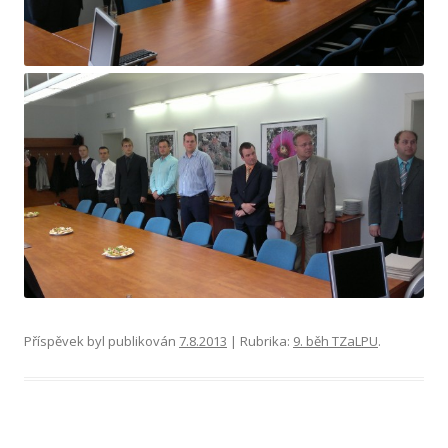
Příspěvek byl publikován
7.8.2013
| Rubrika:
9. běh TZaLPU
.