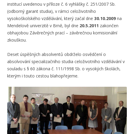
institucí uvedenou v příloze č. 6 vyhlášky č. 251/2007 Sb.
(odborný garant studia), v rámci celoživotního
vysokoškolského vzdělávání, který začal dne
30.10.2009
na
Mendelově univerzitě v Brně, byl dne
20.5.2011
zakončen
obhajobou Závěrečných prací – závěrečnou komisionální
zkouškou.
Deset úspěšných absolventů obdrželo osvědčení o
absolvování specializačního studia celoživotního vzdělávání v
souladu s § 60 zákona č. 111/1998 Sb. o vysokých školách,
kterým i touto cestou blahopřejeme.