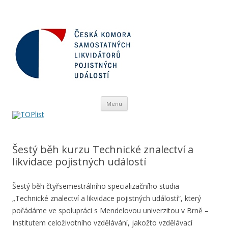
Přejít
Menu
k
obsahu
webu
Šestý běh kurzu Technické znalectví a
likvidace pojistných událostí
Šestý běh čtyřsemestrálního specializačního studia
„Technické znalectví a likvidace pojistných událostí“, který
pořádáme ve spolupráci s Mendelovou univerzitou v Brně –
Institutem celoživotního vzdělávání, jakožto vzdělávací