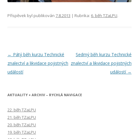
Příspěvek byl publikován
7.8.2013
| Rubrika:
6. běh TZaLPU
.
Navigace
←
Pátý běh kurzu Technické
Sedmý běh kurzu Technické
pro
znalectví a likvidace pojistných
znalectví a likvidace pojistných
příspěvky
událostí
událostí
→
AKTUALITY + ARCHIV – RYCHLÁ NAVIGACE
22. běh TZaLPU
21. běh TZaLPU
20. běh TZaLPU
19. běh TZaLPU